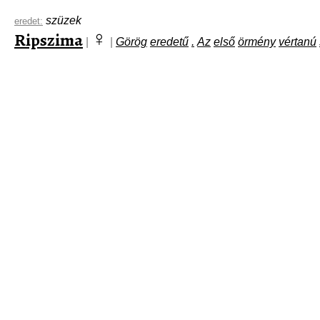
szüzek
eredet:
♀
Ripszima
|
|
Görög
eredetű
.
Az
első
örmény
vértanú