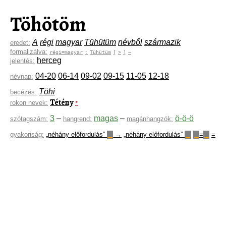
Töhötöm
A
régi
magyar
Tühütüm
névből
származik
eredet:
formalizálva:
régi=magyar
:
Tühütüm
[
>
]
~
herceg
jelentés:
04-20
06-14
09-02
09-15
11-05
12-18
névnap:
Töhi
becézés:
Tétény
‣
rokon nevek:
3
–
magas
–
ö-ö-ö
szótagszám:
hangrend:
magánhangzók:
gyakoriság:
„néhány előfordulás”
→
„néhány előfordulás”
=
=
▁
▁
▁
▁