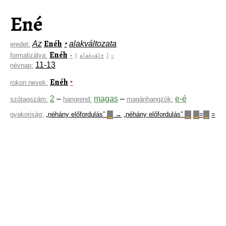
Ené
Enéh
Az
‣
alakváltozata
eredet:
Enéh
formalizálva:
‣
[
alakvált
]
~
11-13
névnap:
Enéh
‣
rokon nevek:
2
–
magas
–
e-é
szótagszám:
hangrend:
magánhangzók:
gyakoriság:
„néhány előfordulás”
→
„néhány előfordulás”
=
=
▁
▁
▁
▁