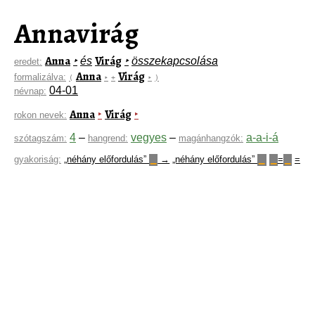
Annavirág
Anna
Virág
‣
és
‣
összekapcsolása
eredet:
Anna
Virág
formalizálva:
(
‣
+
‣
)
04-01
névnap:
Anna
Virág
‣
‣
rokon nevek:
4
–
vegyes
–
a-a-i-á
szótagszám:
hangrend:
magánhangzók:
gyakoriság:
„néhány előfordulás”
→
„néhány előfordulás”
=
=
▁
▁
▁
▁