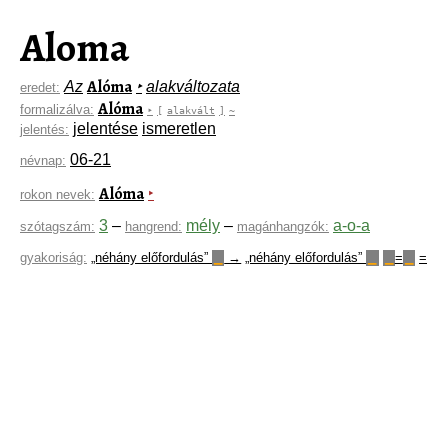
Aloma
Alóma
Az
‣
alakváltozata
eredet:
Alóma
formalizálva:
‣
[
alakvált
]
~
jelentése
ismeretlen
jelentés:
06-21
névnap:
Alóma
‣
rokon nevek:
3
–
mély
–
a-o-a
szótagszám:
hangrend:
magánhangzók:
gyakoriság:
„néhány előfordulás”
→
„néhány előfordulás”
=
=
▁
▁
▁
▁