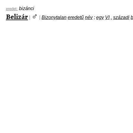
bizánci
eredet:
♂
Belizár
|
|
Bizonytalan
eredetű
név
;
egy
VI
.
századi
b