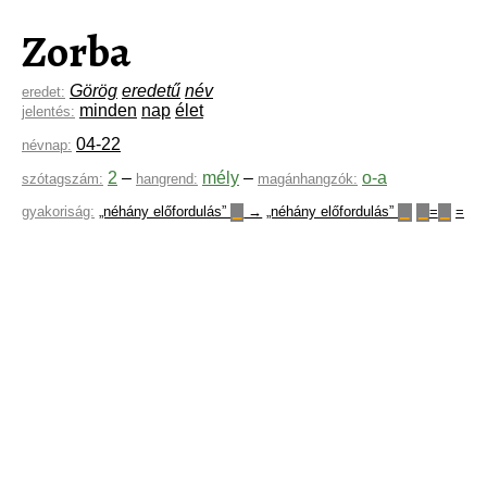
Zorba
Görög
eredetű
név
eredet:
minden
nap
élet
jelentés:
04-22
névnap:
2
–
mély
–
o-a
szótagszám:
hangrend:
magánhangzók:
gyakoriság:
„néhány előfordulás”
→
„néhány előfordulás”
=
=
▁
▁
▁
▁