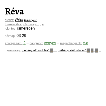
Réva
Régi
magyar
eredet:
formalizálva:
régi=magyar
:
~
ismeretlen
jelentés:
03-29
névnap:
2
–
vegyes
–
é-a
szótagszám:
hangrend:
magánhangzók:
gyakoriság:
„néhány előfordulás”
→
„néhány előfordulás”
=
=
▁
▁
▁
▁