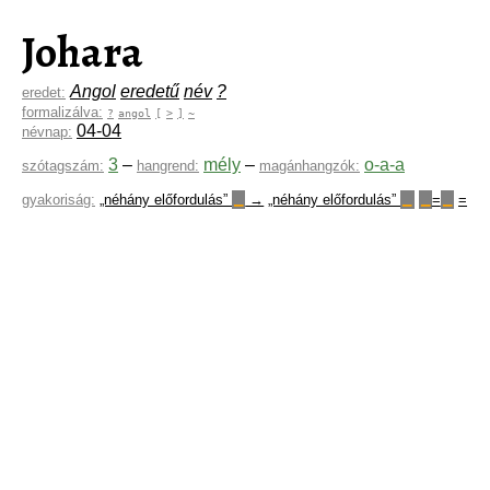
Johara
Angol
eredetű
név
?
eredet:
formalizálva:
?
angol
[
>
]
~
04-04
névnap:
3
–
mély
–
o-a-a
szótagszám:
hangrend:
magánhangzók:
gyakoriság:
„néhány előfordulás”
→
„néhány előfordulás”
=
=
▁
▁
▁
▁