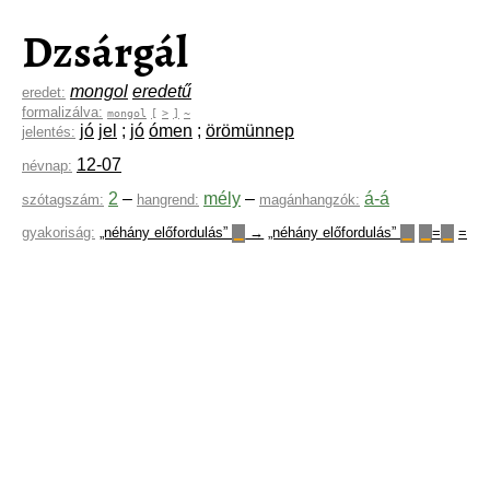
Dzsárgál
mongol
eredetű
eredet:
formalizálva:
mongol
[
>
]
~
jó
jel
;
jó
ómen
;
örömünnep
jelentés:
12-07
névnap:
2
–
mély
–
á-á
szótagszám:
hangrend:
magánhangzók:
gyakoriság:
„néhány előfordulás”
→
„néhány előfordulás”
=
=
▁
▁
▁
▁