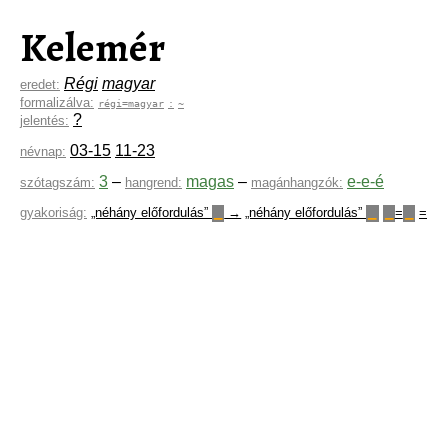
Kelemér
Régi
magyar
eredet:
formalizálva:
régi=magyar
:
~
?
jelentés:
03-15
11-23
névnap:
3
–
magas
–
e-e-é
szótagszám:
hangrend:
magánhangzók:
gyakoriság:
„néhány előfordulás”
→
„néhány előfordulás”
=
=
▁
▁
▁
▁