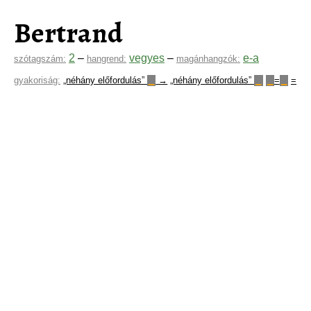
Bertrand
2
–
vegyes
–
e-a
szótagszám:
hangrend:
magánhangzók:
gyakoriság:
„néhány előfordulás”
→
„néhány előfordulás”
=
=
▁
▁
▁
▁