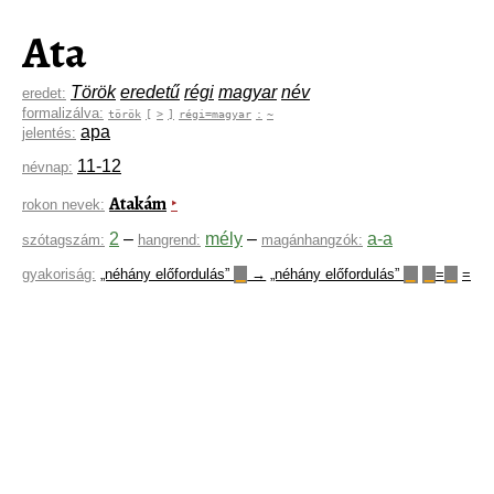
Ata
Török
eredetű
régi
magyar
név
eredet:
formalizálva:
török
[
>
]
régi=magyar
:
~
apa
jelentés:
11-12
névnap:
Atakám
‣
rokon nevek:
2
–
mély
–
a-a
szótagszám:
hangrend:
magánhangzók:
gyakoriság:
„néhány előfordulás”
→
„néhány előfordulás”
=
=
▁
▁
▁
▁